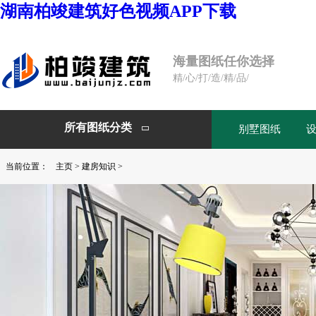
湖南柏竣建筑好色视频APP下载
海量图纸任你选择
精/心/打/造/精/品/
所有图纸分类
别墅图纸

当前位置：
主页
>
建房知识
>