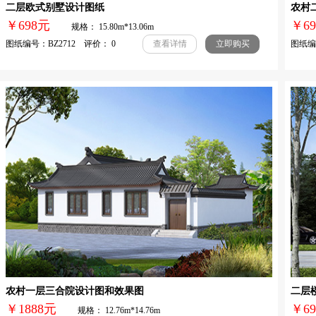
二层欧式别墅设计图纸
农村
￥698元
￥
规格： 15.80m*13.06m
图纸编号：BZ2712 评价： 0
图纸编号
查看详情
立即购买
农村一层三合院设计图和效果图
二层
￥1888元
￥
规格： 12.76m*14.76m