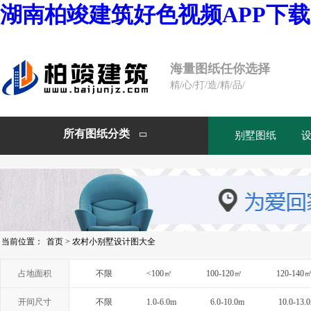
湖南柏竣建筑好色视频APP下载
海量图纸任你选择
精/心/打/造/精/品/
所有图纸分类
别墅图纸

当前位置：
首页
>
农村小别墅设计图大全
占地面积
不限
<100㎡
100-120㎡
120-140
开间尺寸
不限
1.0-6.0m
6.0-10.0m
10.0-13.