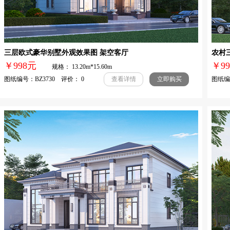
三层欧式豪华别墅外观效果图 架空客厅
农村
￥998元
￥
规格： 13.20m*15.60m
图纸编号：BZ3730 评价： 0
图纸编号
查看详情
立即购买