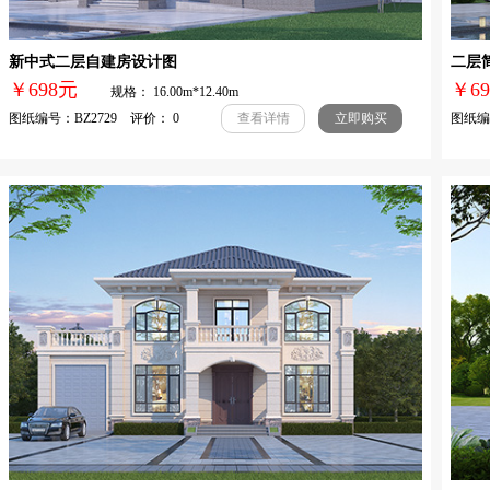
新中式二层自建房设计图
二层
￥698元
￥
规格： 16.00m*12.40m
图纸编号：BZ2729 评价： 0
图纸编号
查看详情
立即购买