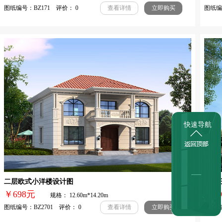
图纸编号：BZ171 评价： 0
图纸编号
查看详情
立即购买
快速导航
二层欧式小洋楼设计图
农村
￥698元
￥
规格： 12.60m*14.20m
图纸编号：BZ2701 评价： 0
图纸编号
查看详情
立即购买