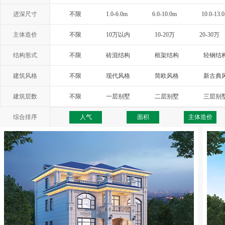
进深尺寸
不限
1.0-6.0m
6.0-10.0m
10.0-13.
主体造价
不限
10万以内
10-20万
20-30万
结构形式
不限
砖混结构
框架结构
轻钢结
建筑风格
不限
现代风格
简欧风格
新古典
西班牙风格
地中海风格
托斯卡纳
建筑层数
不限
一层别墅
二层别墅
三层别
综合排序
人气
面积
主体造价