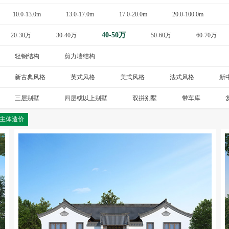
10.0-13.0m
13.0-17.0m
17.0-20.0m
20.0-100.0m
40-50万
20-30万
30-40万
50-60万
60-70万
轻钢结构
剪力墙结构
新古典风格
英式风格
美式风格
法式风格
新
斯卡纳
三层别墅
四层或以上别墅
双拼别墅
带车库
主体造价