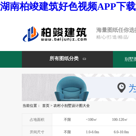
湖南柏竣建筑好色视频APP下载
海量图纸任你选
精/心/打/造/精/品/
所有图纸分类
别墅

当前位置：
首页
>
农村小别墅设计图大全
占地面积
不限
<100㎡
100-120㎡
开间尺寸
不限
1.0-6.0m
6.0-10.0m