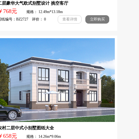
二层豪华大气欧式别墅设计 挑空客厅
￥768元
规格： 12.49m*13.18m
纸编号：BZ2727 评价： 0
查看详情
立即购买
农村二层中式小别墅图纸大全
￥658元
规格： 14.26m*9.06m