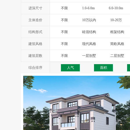
进深尺寸
不限
1.0-6.0m
6.0-10.0m
主体造价
不限
10万以内
10-20万
结构形式
不限
砖混结构
框架结构
建筑风格
不限
现代风格
简欧风格
西班牙风格
地中海风格
托
建筑层数
不限
一层别墅
二层别墅
综合排序
人气
面积